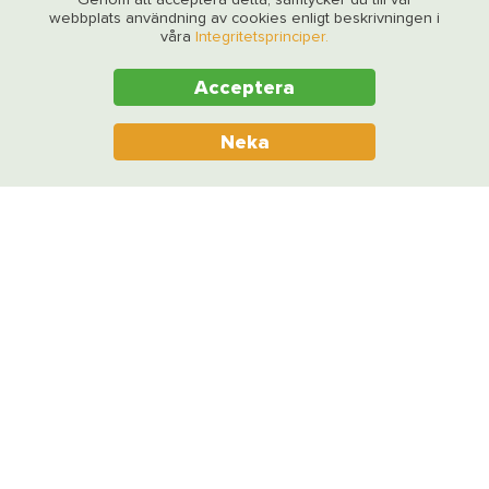
Genom att acceptera detta, samtycker du till vår
webbplats användning av cookies enligt beskrivningen i
våra
Integritetsprinciper.
Acceptera
Neka
Besöksadress
Vasagatan 7
Stockholm
Postadress
Kontakt
Vasagatan 7
111 20 Stockholm