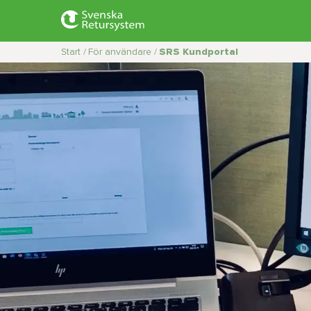
Start /
För användare /
SRS Kundportal