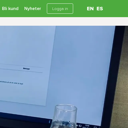
Bli kund
Nyheter
EN
ES
Logga in