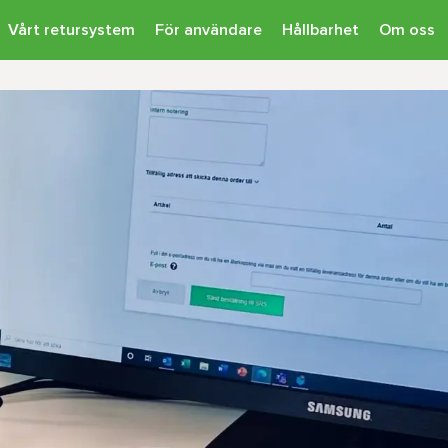
Vårt retursystem
För användare
Hållbarhet
Om oss