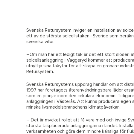
Svenska Retursystem inviger en installation av solce
ett av de största solcellstaken i Sverige som beräk
svenska villor.
–Om man har ett ledigt tak är det ett stort slöseri a
solcellsanläggning i Vaggeryd kommer att producera s
utnyttja sina takytor för att skapa en grönare indust
Retursystem.
Svenska Retursystems uppdrag handlar om att distrib
1997 har företagets återanvändningsbara lådor ersa
som en pionjär inom den cirkulära ekonomin. Tidigare
anläggningen i Västerås. Att kunna producera egen so
minska livsmedelsbranschens klimatpåverkan.
– Det är mycket roligt att få vara med och inviga S
största takplacerade anläggningarna i landet. Instal
verksamheten och göra dem mindre känsliga för flukt