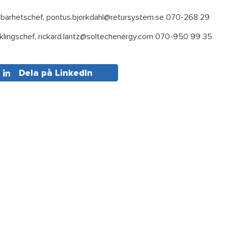
llbarhetschef, pontus.bjorkdahl@retursystem.se 070-268 29
ecklingschef, rickard.lantz@soltechenergy.com 070-950 99 35
Dela på LinkedIn