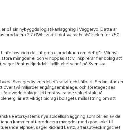
ller på sin nybyggda logistikanläggning i Vaggeryd. Detta är
nas producera 3,7 GWh, vilket motsvarar hushållselen för 750
tt inte använda det till grön elproduktion om det går. Vår nya
tora mängder el och vi hoppas att vi inspirerar fler bolag att
ri, säger Pontus Björkdahl, hållbarhetschef på Svenska
uera Sveriges livsmedel effektivt och hållbart. Sedan starten
tt över två miljarder engångsemballage, och företaget ses
 i år invigde bolaget ett motsvarande solcellstak på
lenergi är ett viktigt bidrag i bolagets målsättning om att
venska Retursystems nya solcellsanläggning som blir en av de
lationen kommer att producera mängder med grön solel till
uerande elpriser, säger Rickard Lantz, affärsutvecklingschef