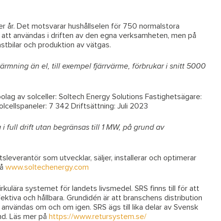
r år. Det motsvarar hushållselen för 750 normalstora
n att användas i driften av den egna verksamheten, men på
lastbilar och produktion av vätgas.
rmning än el, till exempel fjärrvärme, förbrukar i snitt 5000
olag av solceller: Soltech Energy Solutions Fastighetsägare:
lcellspaneler: 7 342 Driftsättning: Juli 2023
 full drift utan begränsas till 1 MW, på grund av
leverantör som utvecklar, säljer, installerar och optimerar
på
www.soltechenergy.com
lära systemet för landets livsmedel. SRS finns till för att
ektiva och hållbara. Grundidén är att branschens distribution
vändas om och om igen. SRS ägs till lika delar av Svensk
nd. Läs mer på
https://www.retursystem.se/