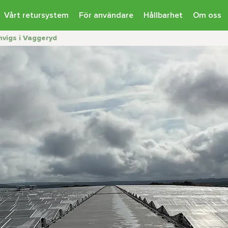
Vårt retursystem
För användare
Hållbarhet
Om oss
nvigs i Vaggeryd