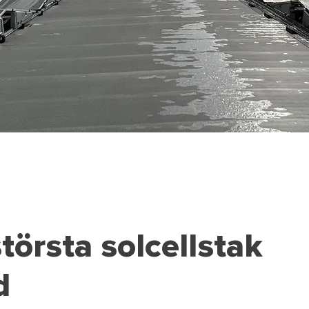
törsta solcellstak
d