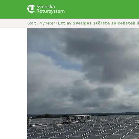
Start /
Nyheter /
Ett av Sveriges största solcellstak i