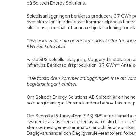
på Soltech Energy Solutions.
Solcellsanläggningen beräknas producera 3,7 GWh pe
svenska villor.* Inledningsvis kommer elproduktione
sikt finns potential att kunna erbjuda laddning för el
* Svenska villor som använder andra källor för uppvä
KWh/år, källa SCB
Fakta SRS solcellsanläggning Vaggeryd Installationsb
Infrahubs Beräknad årsproduktion: 3,7 GWh** Antal so
**De första åren kommer anläggningen inte att vara i
begränsningar i elnätet.
Om Soltech Energy Solutions AB Soltech är en helhets
solenergilösningar för sina kunders behov. Läs mer 
Om Svenska Retursystem (SRS) SRS är det smarta cirku
livsmedelsbranschens flöden av varor ska bli mer eff
ska ske med gemensamma pallar och lådor som kan an
Dagligvaruhandel och Dagligvaruleverantörers förbu