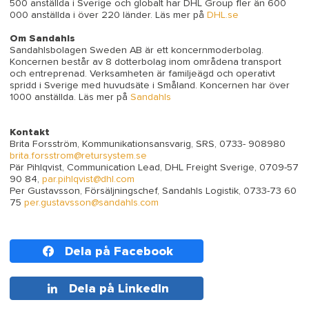
500 anställda i Sverige och globalt har DHL Group fler än 600
000 anställda i över 220 länder. Läs mer på
DHL.se
Om Sandahls
Sandahlsbolagen Sweden AB är ett koncernmoderbolag.
Koncernen består av 8 dotterbolag inom områdena transport
och entreprenad. Verksamheten är familjeägd och operativt
spridd i Sverige med huvudsäte i Småland. Koncernen har över
1000 anställda. Läs mer på
Sandahls
Kontakt
Brita Forsström, Kommunikationsansvarig, SRS, 0733- 908980
brita.forsstrom@retursystem.se
Pär Pihlqvist, Communication Lead, DHL Freight Sverige, 0709-57
90 84,
par.pihlqvist@dhl.com
Per Gustavsson, Försäljningschef, Sandahls Logistik,
0733-73 60
75
per.gustavsson@sandahls.com
Dela på Facebook
Dela på LinkedIn