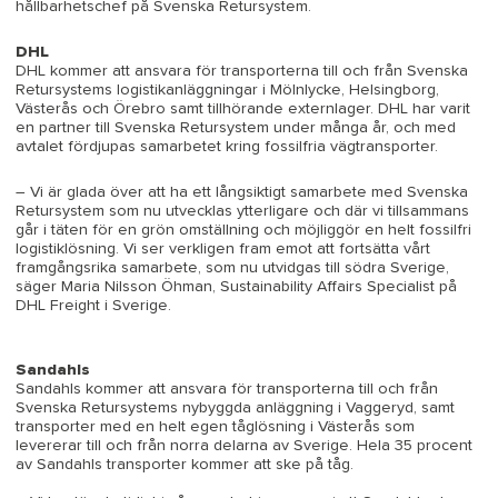
hållbarhetschef på Svenska Retursystem.
DHL
DHL kommer att ansvara för transporterna till och från Svenska
Retursystems logistikanläggningar i Mölnlycke, Helsingborg,
Västerås och Örebro samt tillhörande externlager. DHL har varit
en partner till Svenska Retursystem under många år, och med
avtalet fördjupas samarbetet kring fossilfria vägtransporter.
– Vi är glada över att ha ett långsiktigt samarbete med Svenska
Retursystem som nu utvecklas ytterligare och där vi tillsammans
går i täten för en grön omställning och möjliggör en helt fossilfri
logistiklösning. Vi ser verkligen fram emot att fortsätta vårt
framgångsrika samarbete, som nu utvidgas till södra Sverige,
säger Maria Nilsson Öhman, Sustainability Affairs Specialist på
DHL Freight i Sverige.
Sandahls
Sandahls kommer att ansvara för transporterna till och från
Svenska Retursystems nybyggda anläggning i Vaggeryd, samt
transporter med en helt egen tåglösning i Västerås som
levererar till och från norra delarna av Sverige. Hela 35 procent
av Sandahls transporter kommer att ske på tåg.