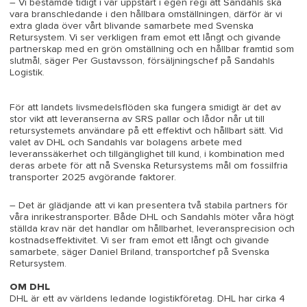
– Vi bestämde tidigt i vår uppstart i egen regi att Sandahls ska
vara branschledande i den hållbara omställningen, därför är vi
extra glada över vårt blivande samarbete med Svenska
Retursystem. Vi ser verkligen fram emot ett långt och givande
partnerskap med en grön omställning och en hållbar framtid som
slutmål, säger Per Gustavsson, försäljningschef på Sandahls
Logistik.
För att landets livsmedelsflöden ska fungera smidigt är det av
stor vikt att leveranserna av SRS pallar och lådor når ut till
retursystemets användare på ett effektivt och hållbart sätt. Vid
valet av DHL och Sandahls var bolagens arbete med
leveranssäkerhet och tillgänglighet till kund, i kombination med
deras arbete för att nå Svenska Retursystems mål om fossilfria
transporter 2025 avgörande faktorer.
– Det är glädjande att vi kan presentera två stabila partners för
våra inrikestransporter. Både DHL och Sandahls möter våra högt
ställda krav när det handlar om hållbarhet, leveransprecision och
kostnadseffektivitet. Vi ser fram emot ett långt och givande
samarbete, säger Daniel Briland, transportchef på Svenska
Retursystem.
OM DHL
DHL är ett av världens ledande logistikföretag. DHL har cirka 4