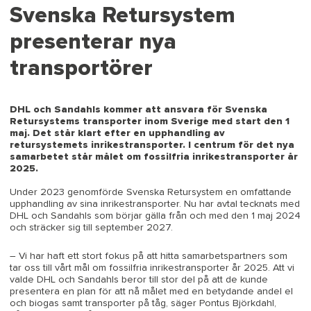
Svenska Retursystem
presenterar nya
transportörer
DHL och Sandahls kommer att ansvara för Svenska
Retursystems transporter inom Sverige med start den 1
maj. Det står klart efter en upphandling av
retursystemets inrikestransporter. I centrum för det nya
samarbetet står målet om fossilfria inrikestransporter år
2025.
Under 2023 genomförde Svenska Retursystem en omfattande
upphandling av sina inrikestransporter. Nu har avtal tecknats med
DHL och Sandahls som börjar gälla från och med den 1 maj 2024
och sträcker sig till september 2027.
– Vi har haft ett stort fokus på att hitta samarbetspartners som
tar oss till vårt mål om fossilfria inrikestransporter år 2025. Att vi
valde DHL och Sandahls beror till stor del på att de kunde
presentera en plan för att nå målet med en betydande andel el
och biogas samt transporter på tåg, säger Pontus Björkdahl,